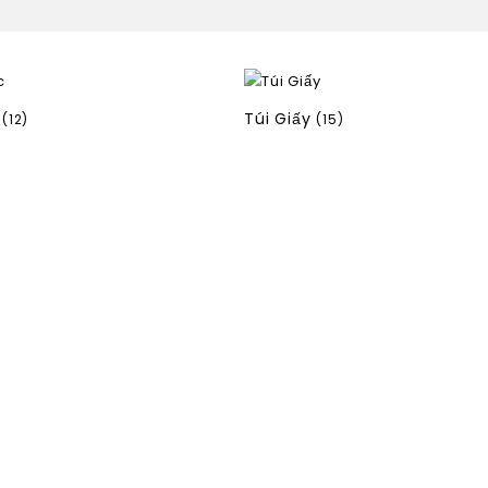
c
Túi Giấy
(12)
(15)