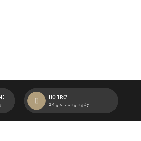
NE
HỖ TRỢ
g
24 giờ trong ngày