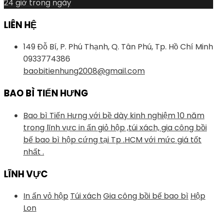
24 giờ trong ngày
LIÊN HỆ
149 Đỗ Bí, P. Phú Thạnh, Q. Tân Phú, Tp. Hồ Chí Minh
0933774386
baobitienhung2008@gmail.com
BAO BÌ TIẾN HƯNG
Bao bì Tiến Hưng với bề dày kinh nghiệm 10 năm
trong lĩnh vực in ấn giỏ hộp ,túi xách, gia công bồi
bế bao bì hộp cứng tại Tp .HCM với mức giá tốt
nhất .
LĨNH VỰC
In ấn vỏ hộp
Túi xách
Gia công bồi bế bao bì
Hộp
Lon