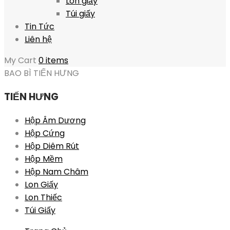
Lon giấy
Túi giấy
Tin Tức
Liên hệ
My Cart
0 items
BAO BÌ TIẾN HƯNG
TIẾN HƯNG
Hộp Âm Dương
Hộp Cứng
Hộp Diêm Rút
Hộp Mềm
Hộp Nam Châm
Lon Giấy
Lon Thiếc
Túi Giấy