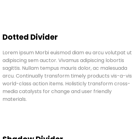
Dotted Divider
Lorem ipsum Morbi euismod diam eu arcu volutpat ut
adipiscing sem auctor. Vivamus adipiscing lobortis
sagittis. Nullam tempus mauris dolor, ac malesuada
arcu. Continually transform timely products vis-a-vis
world-class action items. Holisticly transform cross-
media catalysts for change and user friendly
materials.