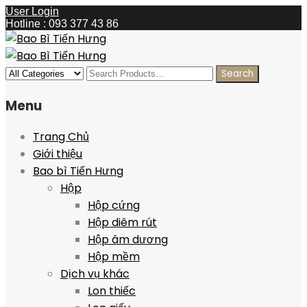
User Login
Hotline : 093 377 43 86
Menu
Trang Chủ
Giới thiệu
Bao bì Tiến Hưng
Hộp
Hộp cứng
Hộp diêm rút
Hộp âm dương
Hộp mềm
Dịch vụ khác
Lon thiếc