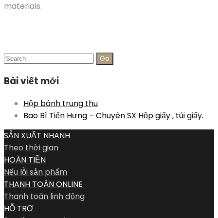
materials.
Search
for:
Bài viết mới
Hộp bánh trung thu
Bao Bì Tiến Hưng – Chuyên SX Hộp giấy , túi giấy.
SẢN XUẤT NHANH
Theo thời gian
HOÀN TIỀN
Nếu lỗi sản phẩm
THANH TOÁN ONLINE
Thanh toán linh động
HỖ TRỢ