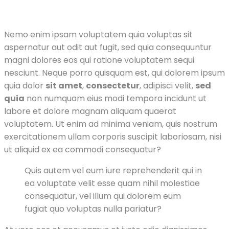
Nemo enim ipsam voluptatem quia voluptas sit
aspernatur aut odit aut fugit, sed quia consequuntur
magni dolores eos qui ratione voluptatem sequi
nesciunt. Neque porro quisquam est, qui dolorem ipsum
quia dolor
sit amet
,
consectetur
, adipisci velit,
sed
quia
non numquam eius modi tempora incidunt ut
labore et dolore magnam aliquam quaerat
voluptatem. Ut enim ad minima veniam, quis nostrum
exercitationem ullam corporis suscipit laboriosam, nisi
ut aliquid ex ea commodi consequatur?
Quis autem vel eum iure reprehenderit qui in
ea voluptate velit esse quam nihil molestiae
consequatur, vel illum qui dolorem eum
fugiat quo voluptas nulla pariatur?