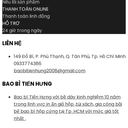
Nếu lỗi sản phẩm
THANH TOÁN ONLINE
Thanh toán linh động
HỖ TRỢ
24 giờ trong ngày
LIÊN HỆ
149 Đỗ Bí, P. Phú Thạnh, Q. Tân Phú, Tp. Hồ Chí Minh
0933774386
baobitienhung2008@gmail.com
BAO BÌ TIẾN HƯNG
Bao bì Tiến Hưng với bề dày kinh nghiệm 10 năm
trong lĩnh vực in ấn giỏ hộp ,túi xách, gia công bồi
bế bao bì hộp cứng tại Tp .HCM với mức giá tốt
nhất .