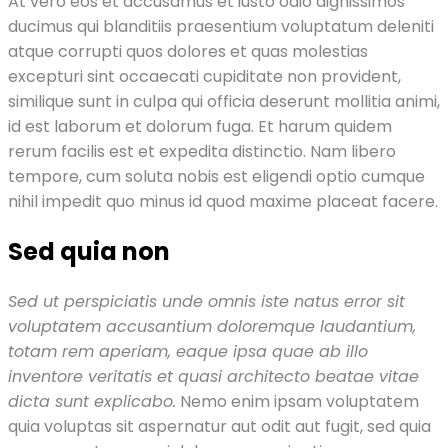
At vero eos et accusamus et iusto odio dignissimos
ducimus qui blanditiis praesentium voluptatum deleniti
atque corrupti quos dolores et quas molestias
excepturi sint occaecati cupiditate non provident,
similique sunt in culpa qui officia deserunt mollitia animi,
id est laborum et dolorum fuga. Et harum quidem
rerum facilis est et expedita distinctio. Nam libero
tempore, cum soluta nobis est eligendi optio cumque
nihil impedit quo minus id quod maxime placeat facere.
Sed quia non
Sed ut perspiciatis unde omnis iste natus error sit
voluptatem accusantium doloremque laudantium,
totam rem aperiam, eaque ipsa quae ab illo
inventore veritatis et quasi architecto beatae vitae
dicta sunt explicabo.
Nemo enim ipsam voluptatem
quia voluptas sit aspernatur aut odit aut fugit, sed quia