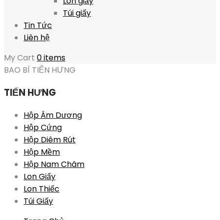
Lon giấy
Túi giấy
Tin Tức
Liên hệ
My Cart
0 items
BAO BÌ TIẾN HƯNG
TIẾN HƯNG
Hộp Âm Dương
Hộp Cứng
Hộp Diêm Rút
Hộp Mềm
Hộp Nam Châm
Lon Giấy
Lon Thiếc
Túi Giấy