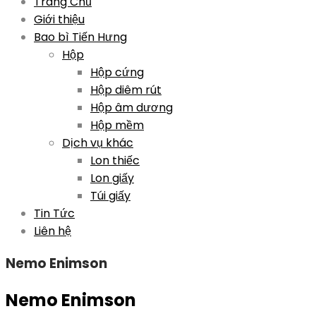
Skip
Trang Chủ
to
Giới thiệu
content
Bao bì Tiến Hưng
Hộp
Hộp cứng
Hộp diêm rút
Hộp âm dương
Hộp mềm
Dịch vụ khác
Lon thiếc
Lon giấy
Túi giấy
Tin Tức
Liên hệ
Nemo Enimson
Nemo Enimson