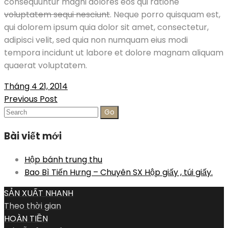
consequuntur magni dolores eos qui ratione
voluptatem sequi nesciunt
. Neque porro quisquam est,
qui dolorem ipsum quia dolor sit amet, consectetur,
adipisci velit, sed quia non numquam eius modi
tempora incidunt ut labore et dolore magnam aliquam
quaerat voluptatem.
Tháng 4 21, 2014
Post
Previous Post
Search
navigation
for:
Bài viết mới
Hộp bánh trung thu
Bao Bì Tiến Hưng – Chuyên SX Hộp giấy , túi giấy.
SẢN XUẤT NHANH
Theo thời gian
HOÀN TIỀN