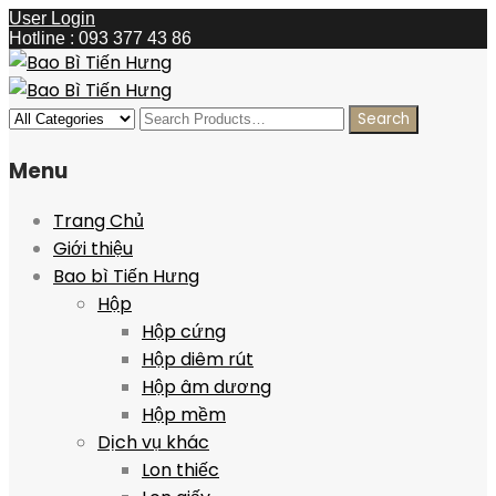
User Login
Hotline : 093 377 43 86
Menu
Trang Chủ
Giới thiệu
Bao bì Tiến Hưng
Hộp
Hộp cứng
Hộp diêm rút
Hộp âm dương
Hộp mềm
Dịch vụ khác
Lon thiếc