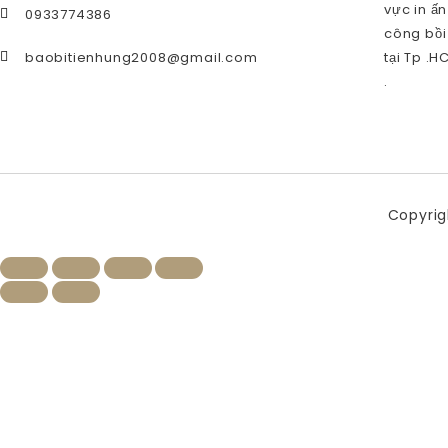
vực in ấn
0933774386
công bồi
baobitienhung2008@gmail.com
tại Tp .H
.
Copyrig