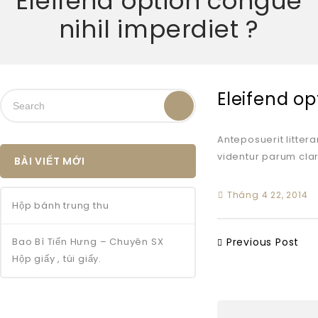
Eleifend option congue
nihil imperdiet ?
Eleifend op
Anteposuerit litte
videntur parum clari
BÀI VIẾT MỚI
Tháng 4 22, 2014
Hộp bánh trung thu
Bao Bì Tiến Hưng – Chuyên SX
Previous Post
Hộp giấy , túi giấy.