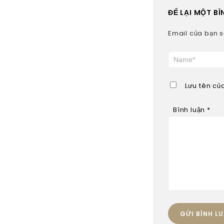
ĐỂ LẠI MỘT BÌ
Email của bạn s
Lưu tên của
Bình luận
*