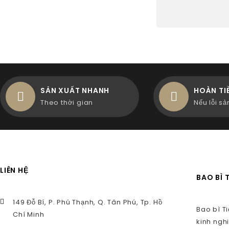
SẢN XUẤT NHANH
HOÀN TI
Theo thời gian
Nếu lỗi s
LIÊN HỆ
BAO BÌ 
149 Đỗ Bí, P. Phú Thạnh, Q. Tân Phú, Tp. Hồ
Bao bì T
Chí Minh
kinh ngh