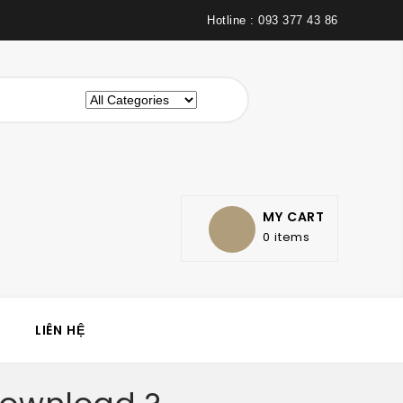
Hotline : 093 377 43 86
MY CART
0 items
LIÊN HỆ