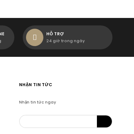
NE
HỖ TRỢ
g
24 giờ trong ngày
NHẬN TIN TỨC
Nhận tin tức ngay