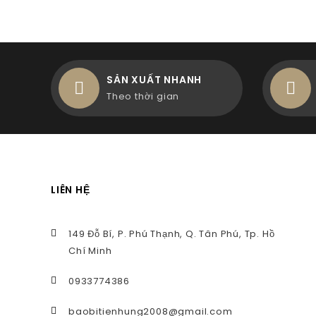
SẢN XUẤT NHANH
Theo thời gian
LIÊN HỆ
149 Đỗ Bí, P. Phú Thạnh, Q. Tân Phú, Tp. Hồ
Chí Minh
0933774386
baobitienhung2008@gmail.com