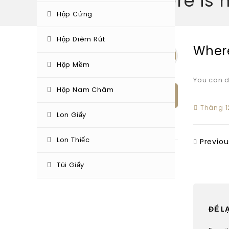
Where is 
Hộp Cứng
Hộp Diêm Rút
Where
Hộp Mềm
You can d
Hộp Nam Châm
BÀI VIẾT MỚI
Tháng 12
Lon Giấy
Hộp bánh trung thu
Lon Thiếc
Previou
Bao Bì Tiến Hưng – Chuyên SX Hộp
giấy , túi giấy.
Túi Giấy
ĐỂ L