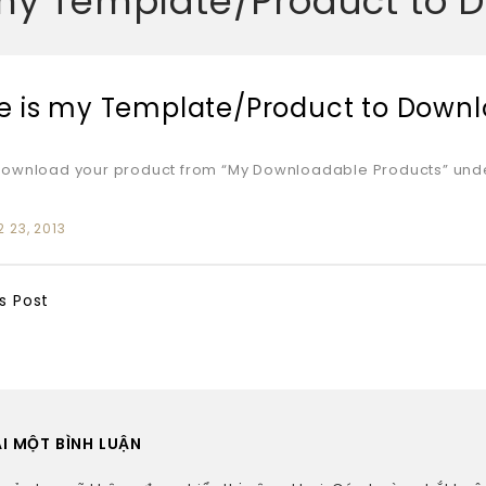
my Template/Product to 
 is my Template/Product to Downl
ownload your product from “My Downloadable Products” unde
 23, 2013
s Post
ẠI MỘT BÌNH LUẬN