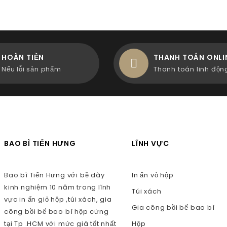
HOÀN TIỀN
THANH TOÁN ONLI
Nếu lỗi sản phẩm
Thanh toán linh độn
BAO BÌ TIẾN HƯNG
LĨNH VỰC
Bao bì Tiến Hưng với bề dày
In ấn vỏ hộp
kinh nghiệm 10 năm trong lĩnh
Túi xách
vực in ấn giỏ hộp ,túi xách, gia
Gia công bồi bế bao bì
công bồi bế bao bì hộp cứng
tại Tp .HCM với mức giá tốt nhất
Hộp