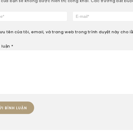
 của bạn sẽ không được hiển thị công khai.
Các trường bắt bu
Lưu tên của tôi, email, và trang web trong trình duyệt này cho lần
h luận
*