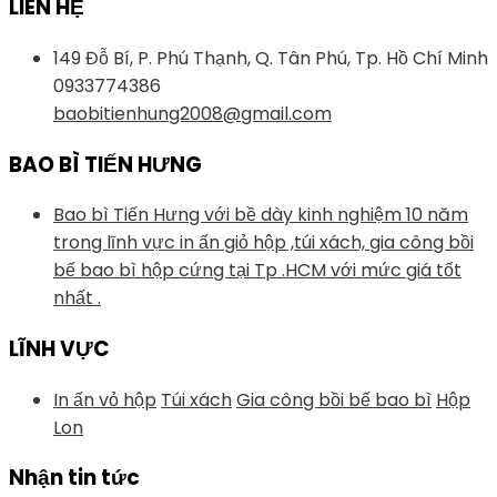
LIÊN HỆ
149 Đỗ Bí, P. Phú Thạnh, Q. Tân Phú, Tp. Hồ Chí Minh
0933774386
baobitienhung2008@gmail.com
BAO BÌ TIẾN HƯNG
Bao bì Tiến Hưng với bề dày kinh nghiệm 10 năm
trong lĩnh vực in ấn giỏ hộp ,túi xách, gia công bồi
bế bao bì hộp cứng tại Tp .HCM với mức giá tốt
nhất .
LĨNH VỰC
In ấn vỏ hộp
Túi xách
Gia công bồi bế bao bì
Hộp
Lon
Nhận tin tức