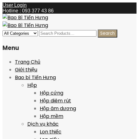
User Login
Hotline : 093 377 43 86
Menu
Trang Chủ
Giới thiệu
Bao bì Tiến Hưng
Hộp
Hộp cứng
Hộp diêm rút
Hộp âm dương
Hộp mềm
Dịch vụ khác
Lon thiếc