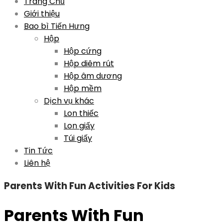
Skip
Trang Chủ
to
Giới thiệu
content
Bao bì Tiến Hưng
Hộp
Hộp cứng
Hộp diêm rút
Hộp âm dương
Hộp mềm
Dịch vụ khác
Lon thiếc
Lon giấy
Túi giấy
Tin Tức
Liên hệ
Parents With Fun Activities For Kids
Parents With Fun