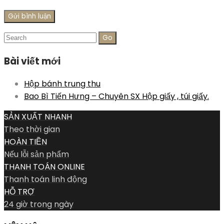
Search
for:
Bài viết mới
Hộp bánh trung thu
Bao Bì Tiến Hưng – Chuyên SX Hộp giấy , túi giấy.
SẢN XUẤT NHANH
Theo thời gian
HOÀN TIỀN
Nếu lỗi sản phẩm
THANH TOÁN ONLINE
Thanh toán linh động
HỖ TRỢ
24 giờ trong ngày