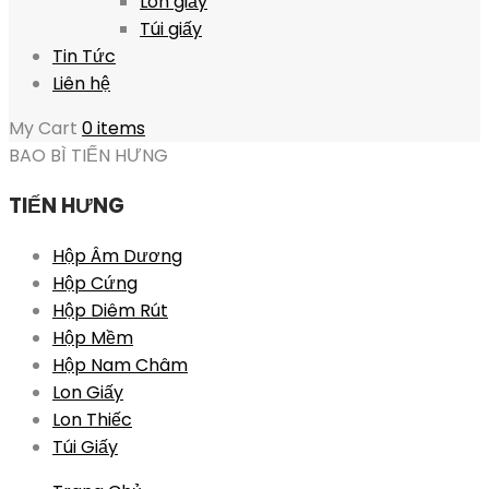
Lon giấy
Túi giấy
Tin Tức
Liên hệ
My Cart
0 items
BAO BÌ TIẾN HƯNG
TIẾN HƯNG
Hộp Âm Dương
Hộp Cứng
Hộp Diêm Rút
Hộp Mềm
Hộp Nam Châm
Lon Giấy
Lon Thiếc
Túi Giấy