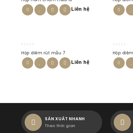
out
out
of
of
Liên hệ
5
5
0
0
Hộp diêm rút mẫu 7
Hộp diêm
out
out
of
of
Liên hệ
5
5
SẢN XUẤT NHANH
Theo thời gian