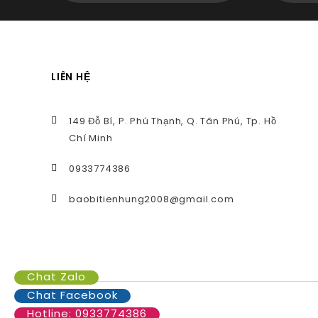
LIÊN HỆ
149 Đỗ Bí, P. Phú Thạnh, Q. Tân Phú, Tp. Hồ
Chí Minh
0933774386
baobitienhung2008@gmail.com
Chat Zalo
Chat Facebook
Hotline: 0933774386