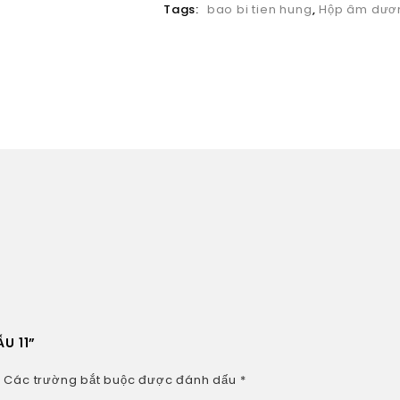
Tags:
bao bi tien hung
,
Hộp âm dươ
U 11”
.
Các trường bắt buộc được đánh dấu
*