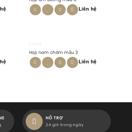
out
of
 hệ
Liên hệ
5
0
Hộp nam châm mẫu 3
out
of
 hệ
Liên hệ
5
NE
HỖ TRỢ
g
24 giờ trong ngày