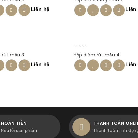
out
of
Liên hệ
Liên
5
0
 rút mẫu 3
Hộp diêm rút mẫu 4
out
of
Liên hệ
Liên
5
HOÀN TIỀN
THANH TOÁN ONLI
Nếu lỗi sản phẩm
Thanh toán linh độn