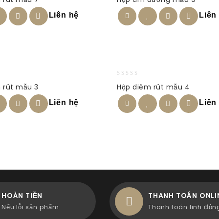
out
of
Liên hệ
Liên
5
0
 rút mẫu 3
Hộp diêm rút mẫu 4
out
of
Liên hệ
Liên
5
HOÀN TIỀN
THANH TOÁN ONLI
Nếu lỗi sản phẩm
Thanh toán linh độn