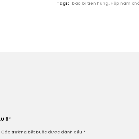
Tags:
bao bi tien hung
,
Hộp nam ch
ẪU 8”
.
Các trường bắt buộc được đánh dấu
*