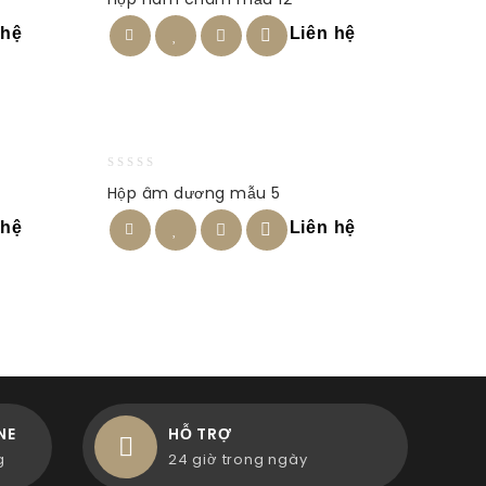
out
of
 hệ
Liên hệ
5
0
Hộp âm dương mẫu 5
out
of
 hệ
Liên hệ
5
NE
HỖ TRỢ
g
24 giờ trong ngày