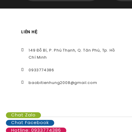
LIÊN HỆ
149 Đỗ Bí, P. Phú Thạnh, Q. Tân Phú, Tp. Hồ
Chí Minh
0933774386
baobitienhung2008@gmail.com
Chat Zalo
Chat Facebook
Hotline: 0933774386