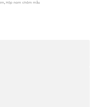
âm
,
Hộp nam châm mẫu