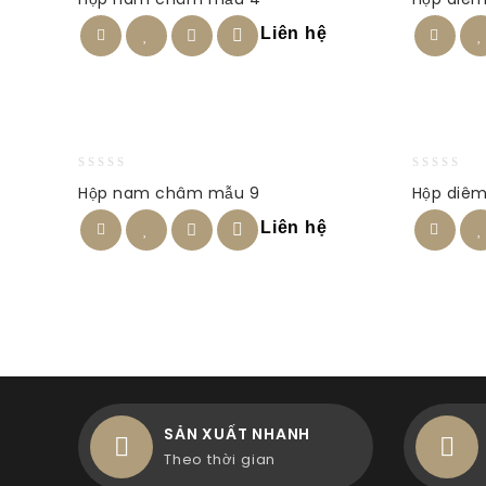
out
out
of
of
Liên hệ
5
5
0
0
Hộp nam châm mẫu 9
Hộp diêm
out
out
of
of
Liên hệ
5
5
SẢN XUẤT NHANH
Theo thời gian