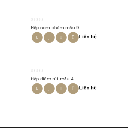
0
Hộp nam châm mẫu 9
out
of
Liên hệ
5
0
Hộp diêm rút mẫu 4
out
of
Liên hệ
5