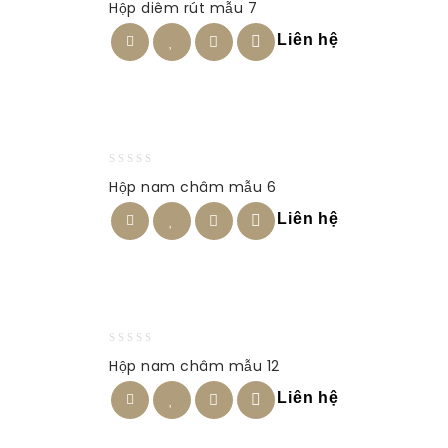
Hộp diêm rút mẫu 7
out
of
Liên hệ
5
0
Hộp nam châm mẫu 6
out
of
Liên hệ
5
0
Hộp nam châm mẫu 12
out
of
Liên hệ
5