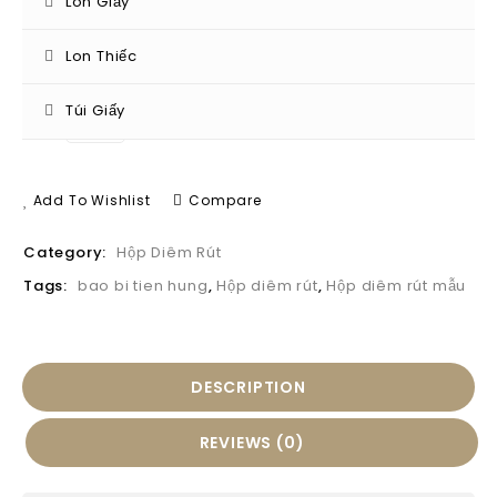
Lon Giấy
Hộp diêm rút mẫu
Lon Thiếc
Túi Giấy
Qty:
ADD TO CART
Add To Wishlist
Compare
Category:
Hộp Diêm Rút
Tags:
bao bi tien hung
,
Hộp diêm rút
,
Hộp diêm rút mẫu
DESCRIPTION
REVIEWS (0)