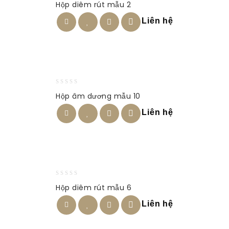
Hộp diêm rút mẫu 2
out
of
Liên hệ
5
0
Hộp âm dương mẫu 10
out
of
Liên hệ
5
0
Hộp diêm rút mẫu 6
out
of
Liên hệ
5