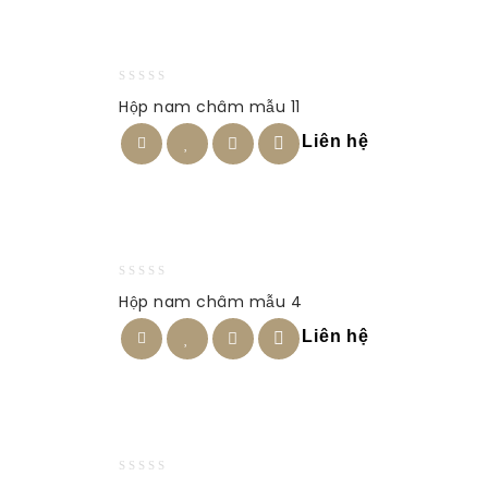
0
Hộp nam châm mẫu 11
out
of
Liên hệ
5
0
Hộp nam châm mẫu 4
out
of
Liên hệ
5
0