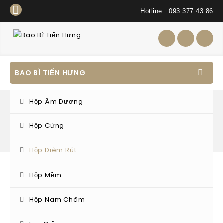
Hotline : 093 377 43 86
BAO BÌ TIẾN HƯNG
Hộp Âm Dương
Hộp Cứng
Hộp Diêm Rút
Hộp Mềm
Home
/
Hộp Diêm Rút
/
Hộp diêm rút mẫu 5
Hộp diêm rút mẫu 5
Hộp Nam Châm
Liên hệ