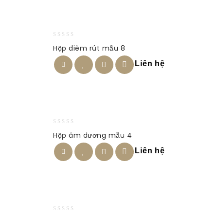
0
Hộp diêm rút mẫu 8
out
of
Liên hệ
5
0
Hộp âm dương mẫu 4
out
of
Liên hệ
5
0