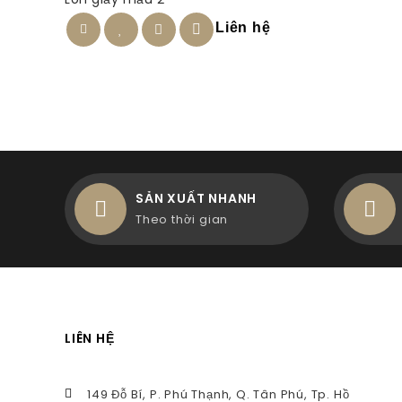
out
of
Liên hệ
5
SẢN XUẤT NHANH
Theo thời gian
LIÊN HỆ
149 Đỗ Bí, P. Phú Thạnh, Q. Tân Phú, Tp. Hồ