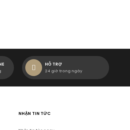
NE
HỖ TRỢ
g
24 giờ trong ngày
NHẬN TIN TỨC