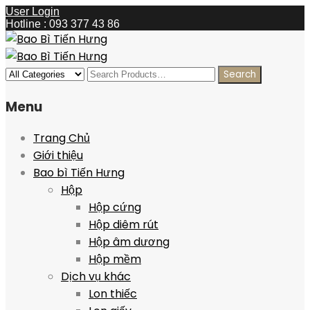
User Login
Hotline : 093 377 43 86
Menu
Trang Chủ
Giới thiệu
Bao bì Tiến Hưng
Hộp
Hộp cứng
Hộp diêm rút
Hộp âm dương
Hộp mềm
Dịch vụ khác
Lon thiếc