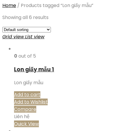
Home
/
Products tagged “Lon giấy mẫu”
Showing all 6 results
Grid view
List view
0
out of 5
Lon giấy mẫu 1
Lon giấy mẫu
Add to cart
Add to Wishlist
Compare
Liên hệ
Quick View