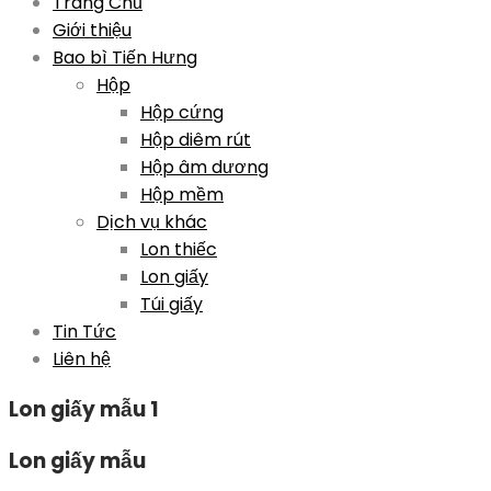
Skip
Trang Chủ
to
Giới thiệu
content
Bao bì Tiến Hưng
Hộp
Hộp cứng
Hộp diêm rút
Hộp âm dương
Hộp mềm
Dịch vụ khác
Lon thiếc
Lon giấy
Túi giấy
Tin Tức
Liên hệ
Lon giấy mẫu 1
Lon giấy mẫu