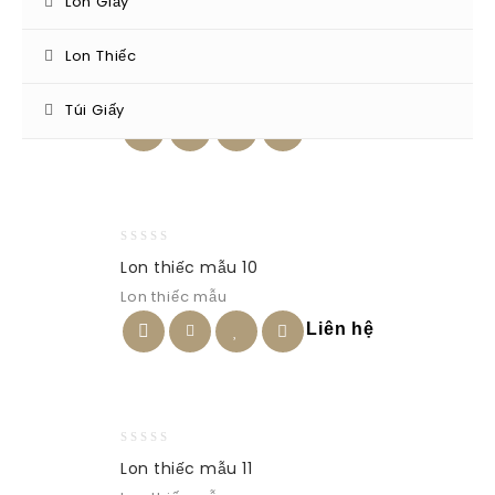
Lon Giấy
Lon Thiếc
0
Lon thiếc mẫu 1
out
Lon thiếc mẫu
of
Túi Giấy
5
Liên hệ
0
Lon thiếc mẫu 10
out
Lon thiếc mẫu
of
5
Liên hệ
0
Lon thiếc mẫu 11
out
of