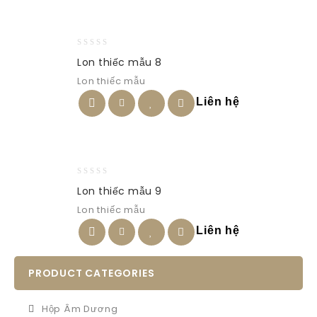
0
Lon thiếc mẫu 8
out
Lon thiếc mẫu
of
5
Liên hệ
0
Lon thiếc mẫu 9
out
Lon thiếc mẫu
of
5
Liên hệ
PRODUCT CATEGORIES
Hộp Âm Dương