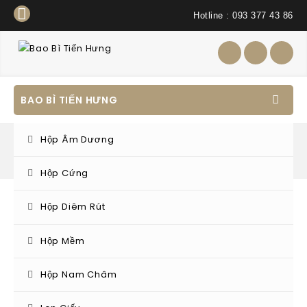
Hotline : 093 377 43 86
BAO BÌ TIẾN HƯNG
Hộp Âm Dương
Lon thiếc mẫu
Hộp Cứng
Hộp Diêm Rút
Home
/
Products tagged “Lon thiếc mẫu”
Showing all 12 results
Hộp Mềm
Hộp Nam Châm