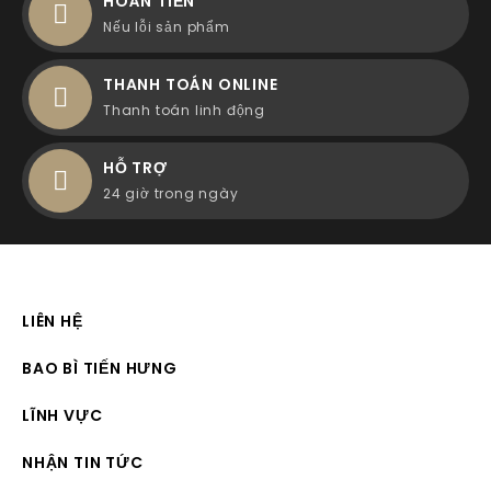
HOÀN TIỀN
Nếu lỗi sản phẩm
THANH TOÁN ONLINE
Thanh toán linh động
HỖ TRỢ
24 giờ trong ngày
LIÊN HỆ
BAO BÌ TIẾN HƯNG
LĨNH VỰC
NHẬN TIN TỨC