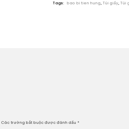
Tags:
bao bi tien hung
,
Túi giấy
,
Túi 
.
Các trường bắt buộc được đánh dấu
*