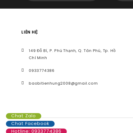
LIÊN HỆ
149 Đỗ Bí, P. Phú Thạnh, Q. Tân Phú, Tp. Hồ
Chí Minh
0933774386
baobitienhung2008@gmail.com
Chat Zalo
Chat Facebook
Hotline: 0933774386