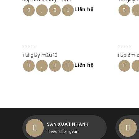
out
out
of
of
Liên hệ
5
5
0
0
Túi giấy mẫu 10
Hộp âm 
out
out
of
of
Liên hệ
5
5
SẢN XUẤT NHANH
Theo thời gian