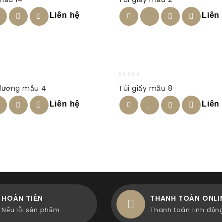
out
of
Liên hệ
Liên
5
0
dương mẫu 4
Túi giấy mẫu 8
out
of
Liên hệ
Liên
5
HOÀN TIỀN
THANH TOÁN ONLI
Nếu lỗi sản phẩm
Thanh toán linh độn