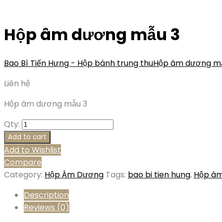
Hộp âm dương mẫu 3
Bao Bì Tiến Hưng - Hộp bánh trung thu
Hộp âm dương m
Liên hệ
Hộp âm dương mẫu 3
Qty:
Add to cart
Add to Wishlist
Compare
Category:
Hộp Âm Dương
Tags:
bao bi tien hung
,
Hộp â
Description
Reviews (0)