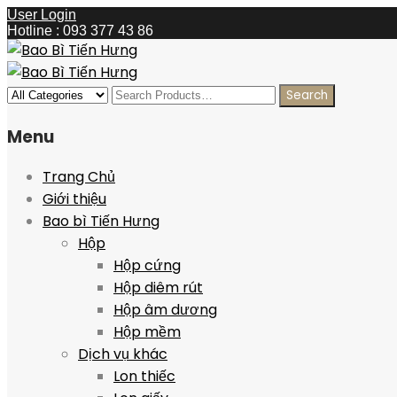
User Login
Hotline : 093 377 43 86
Menu
Trang Chủ
Giới thiệu
Bao bì Tiến Hưng
Hộp
Hộp cứng
Hộp diêm rút
Hộp âm dương
Hộp mềm
Dịch vụ khác
Lon thiếc