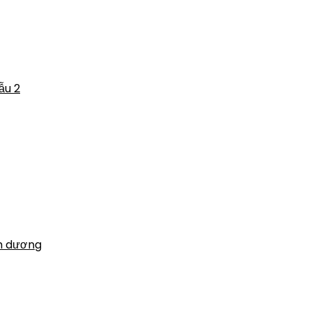
ẫu 2
m dương