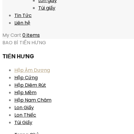
Lon giấy
Túi giấy
Tin Tức
Liên hệ
My Cart
0 items
BAO BÌ TIẾN HƯNG
TIẾN HƯNG
Hộp Âm Dương
Hộp Cứng
Hộp Diêm Rút
Hộp Mềm
Hộp Nam Châm
Lon Giấy
Lon Thiếc
Túi Giấy