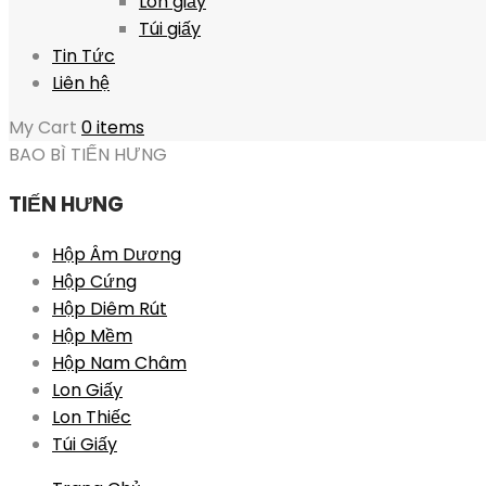
Lon giấy
Túi giấy
Tin Tức
Liên hệ
My Cart
0 items
BAO BÌ TIẾN HƯNG
TIẾN HƯNG
Hộp Âm Dương
Hộp Cứng
Hộp Diêm Rút
Hộp Mềm
Hộp Nam Châm
Lon Giấy
Lon Thiếc
Túi Giấy