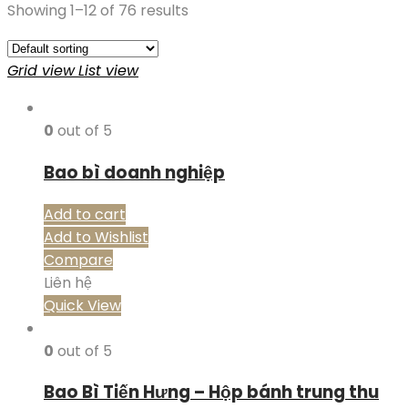
Showing 1–12 of 76 results
Grid view
List view
0
out of 5
Bao bì doanh nghiệp
Add to cart
Add to Wishlist
Compare
Liên hệ
Quick View
0
out of 5
Bao Bì Tiến Hưng – Hộp bánh trung thu